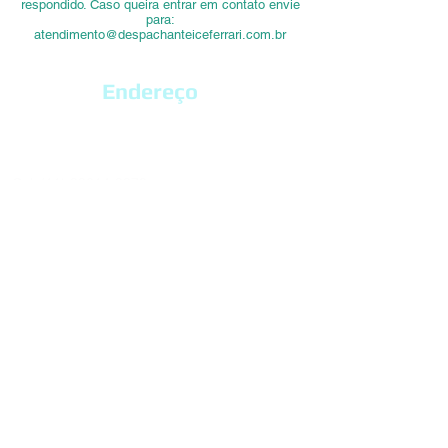
respondido. Caso queira entrar em contato envie
para:
atendimento@despachanteiceferrari.com.br
Endereço
Alameda Araguaia, nº 311C
Alphaville - Barueri - SP
CEP:
06455-000
Cel:
(11) 99614-8872
Fone:
4191-5639
/
4195-9477
atendimento@despachanteiceferrari.com.br